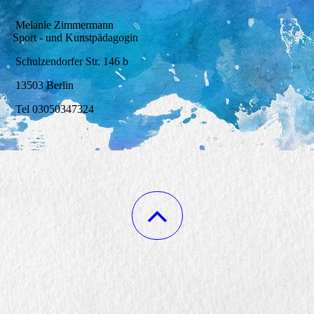
Melanie Zimmermann
Sport - und Kunstpädagogin
Schulzendorfer Str. 146 b
13503 Berlin
Tel 03050347324