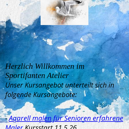
Herzlich Willkommen im
Sportifanten Atelier
Unser Kursangebot unterteilt sich in
folgende Kursangebote:
-
Aqarell malen für Senioren erfahrene
Maler
Kursstart 11.5.26