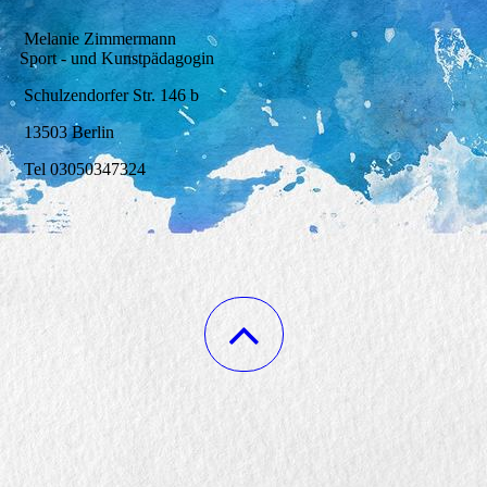
Melanie Zimmermann
Sport - und Kunstpädagogin
Schulzendorfer Str. 146 b
13503 Berlin
Tel 03050347324