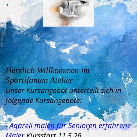
Herzlich Willkommen im
Sportifanten Atelier
Unser Kursangebot unterteilt sich in
folgende Kursangebote:
-
Aqarell malen für Senioren erfahrene
Maler
Kursstart 11.5.26